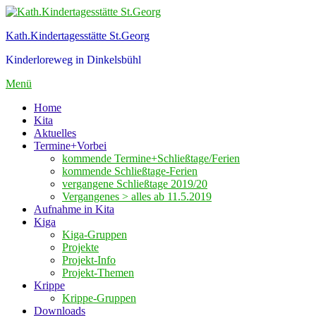
Zum
Inhalt
Kath.Kindertagesstätte St.Georg
springen
Kinderloreweg in Dinkelsbühl
Menü
Home
Kita
Aktuelles
Termine+Vorbei
kommende Termine+Schließtage/Ferien
kommende Schließtage-Ferien
vergangene Schließtage 2019/20
Vergangenes > alles ab 11.5.2019
Aufnahme in Kita
Kiga
Kiga-Gruppen
Projekte
Projekt-Info
Projekt-Themen
Krippe
Krippe-Gruppen
Downloads