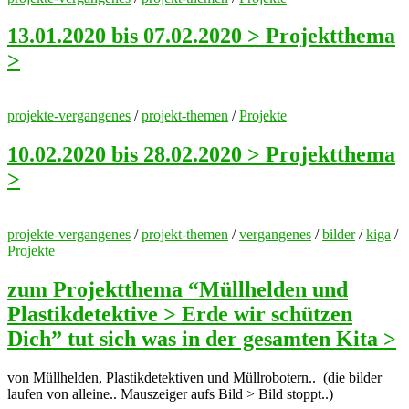
13.01.2020 bis 07.02.2020 > Projektthema
>
projekte-vergangenes
/
projekt-themen
/
Projekte
10.02.2020 bis 28.02.2020 > Projektthema
>
projekte-vergangenes
/
projekt-themen
/
vergangenes
/
bilder
/
kiga
/
Projekte
zum Projektthema “Müllhelden und
Plastikdetektive > Erde wir schützen
Dich” tut sich was in der gesamten Kita >
von Müllhelden, Plastikdetektiven und Müllrobotern.. (die bilder
laufen von alleine.. Mauszeiger aufs Bild > Bild stoppt..)