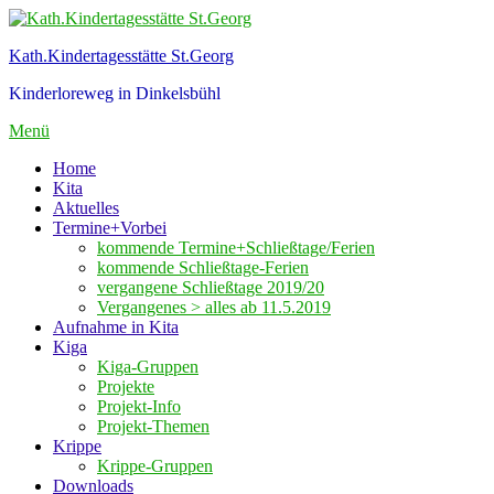
Zum
Inhalt
Kath.Kindertagesstätte St.Georg
springen
Kinderloreweg in Dinkelsbühl
Menü
Home
Kita
Aktuelles
Termine+Vorbei
kommende Termine+Schließtage/Ferien
kommende Schließtage-Ferien
vergangene Schließtage 2019/20
Vergangenes > alles ab 11.5.2019
Aufnahme in Kita
Kiga
Kiga-Gruppen
Projekte
Projekt-Info
Projekt-Themen
Krippe
Krippe-Gruppen
Downloads