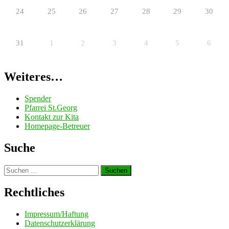
24
25
26
27
28
29
30
31
1
2
3
4
5
6
Weiteres…
Spender
Pfarrei St.Georg
Kontakt zur Kita
Homepage-Betreuer
Suche
Suchen
nach:
Rechtliches
Impressum/Haftung
Datenschutzerklärung