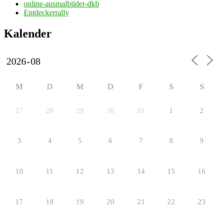
online-ausmalbilder-dkb
Entdeckerrally
Kalender
M
D
M
D
F
S
S
27
28
29
30
31
1
2
3
4
5
6
7
8
9
10
11
12
13
14
15
16
17
18
19
20
21
22
23