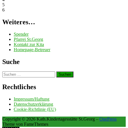
5
6
Weiteres…
Spender
Pfarrei St.Georg
Kontakt zur Kita
Homepage-Betreuer
Suche
Suchen
nach:
Rechtliches
Impressum/Haftung
Datenschutzerklärung
Cookie-Richtlinie (EU)
Copyright © 2026 Kath.Kindertagesstätte St.Georg
–
OnePress
Theme von FameThemes