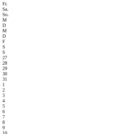
Fr.
Sa.
So.
M
D
M
D
F
S
S
27
28
29
30
31
1
2
3
4
5
6
7
8
9
10