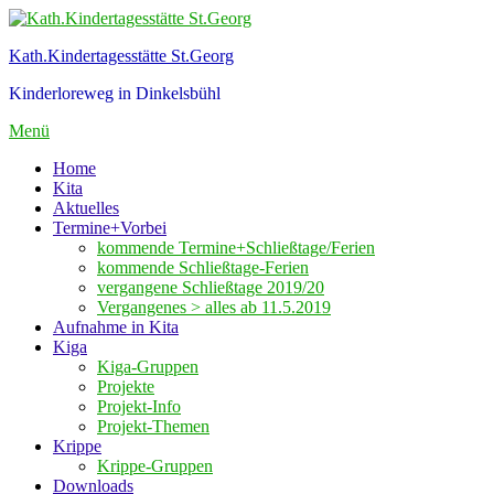
Zum
Inhalt
Kath.Kindertagesstätte St.Georg
springen
Kinderloreweg in Dinkelsbühl
Menü
Home
Kita
Aktuelles
Termine+Vorbei
kommende Termine+Schließtage/Ferien
kommende Schließtage-Ferien
vergangene Schließtage 2019/20
Vergangenes > alles ab 11.5.2019
Aufnahme in Kita
Kiga
Kiga-Gruppen
Projekte
Projekt-Info
Projekt-Themen
Krippe
Krippe-Gruppen
Downloads