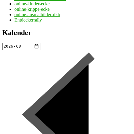
online-kinder-ecke
online-krippe-ecke
online-ausmalbilder-dkb
Entdeckerrally
Kalender