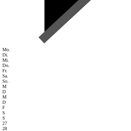
Mo.
Di.
Mi.
Do.
Fr.
Sa.
So.
M
D
M
D
F
S
S
27
28