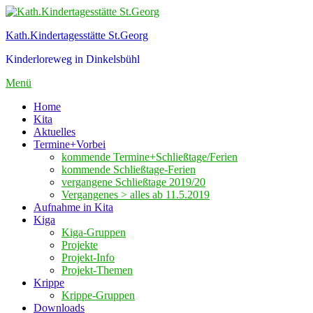
Zum
Inhalt
Kath.Kindertagesstätte St.Georg
springen
Kinderloreweg in Dinkelsbühl
Menü
Home
Kita
Aktuelles
Termine+Vorbei
kommende Termine+Schließtage/Ferien
kommende Schließtage-Ferien
vergangene Schließtage 2019/20
Vergangenes > alles ab 11.5.2019
Aufnahme in Kita
Kiga
Kiga-Gruppen
Projekte
Projekt-Info
Projekt-Themen
Krippe
Krippe-Gruppen
Downloads