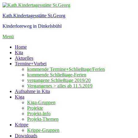
Zum
Inhalt
Kath.Kindertagesstätte St.Georg
springen
Kinderloreweg in Dinkelsbühl
Menü
Home
Kita
Aktuelles
Termine+Vorbei
kommende Termine+Schließtage/Ferien
kommende Schließtage-Ferien
vergangene Schließtage 2019/20
Vergangenes > alles ab 11.5.2019
Aufnahme in Kita
Kiga
Kiga-Gruppen
Projekte
Projekt-Info
Projekt-Themen
Krippe
Krippe-Gruppen
Downloads