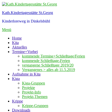
Zum
Inhalt
Kath.Kindertagesstätte St.Georg
springen
Kinderloreweg in Dinkelsbühl
Menü
Home
Kita
Aktuelles
Termine+Vorbei
kommende Termine+Schließtage/Ferien
kommende Schließtage-Ferien
vergangene Schließtage 2019/20
Vergangenes > alles ab 11.5.2019
Aufnahme in Kita
Kiga
Kiga-Gruppen
Projekte
Projekt-Info
Projekt-Themen
Krippe
Krippe-Gruppen
Downloads