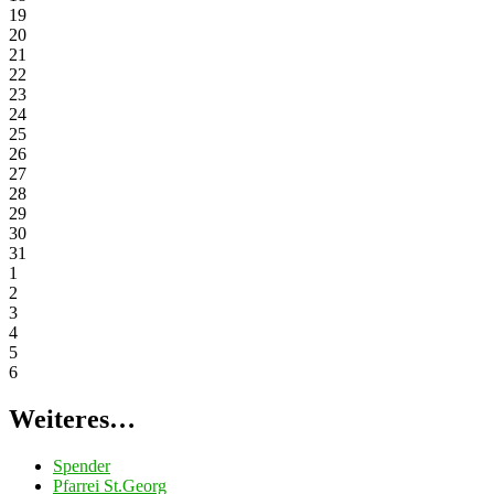
19
20
21
22
23
24
25
26
27
28
29
30
31
1
2
3
4
5
6
Weiteres…
Spender
Pfarrei St.Georg