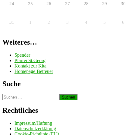
24
25
26
27
28
29
30
31
1
2
3
4
5
6
Weiteres…
Spender
Pfarrei St.Georg
Kontakt zur Kita
Homepage-Betreuer
Suche
Suchen
nach:
Rechtliches
Impressum/Haftung
Datenschutzerklärung
Cookie-Richtlinie (EU)