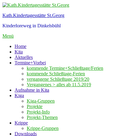
Zum
Inhalt
Kath.Kindertagesstätte St.Georg
springen
Kinderloreweg in Dinkelsbühl
Menü
Home
Kita
Aktuelles
Termine+Vorbei
kommende Termine+Schließtage/Ferien
kommende Schließtage-Ferien
vergangene Schließtage 2019/20
Vergangenes > alles ab 11.5.2019
Aufnahme in Kita
Kiga
Kiga-Gruppen
Projekte
Projekt-Info
Projekt-Themen
Krippe
Krippe-Gruppen
Downloads