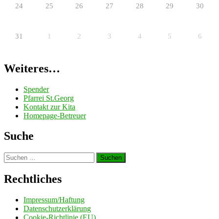
24
25
26
27
28
29
30
31
1
2
3
4
5
6
Weiteres…
Spender
Pfarrei St.Georg
Kontakt zur Kita
Homepage-Betreuer
Suche
Suchen
nach:
Rechtliches
Impressum/Haftung
Datenschutzerklärung
Cookie-Richtlinie (EU)