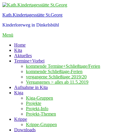
Zum
Inhalt
Kath.Kindertagesstätte St.Georg
springen
Kinderloreweg in Dinkelsbühl
Menü
Home
Kita
Aktuelles
Termine+Vorbei
kommende Termine+Schließtage/Ferien
kommende Schließtage-Ferien
vergangene Schließtage 2019/20
Vergangenes > alles ab 11.5.2019
Aufnahme in Kita
Kiga
Kiga-Gruppen
Projekte
Projekt-Info
Projekt-Themen
Krippe
Krippe-Gruppen
Downloads