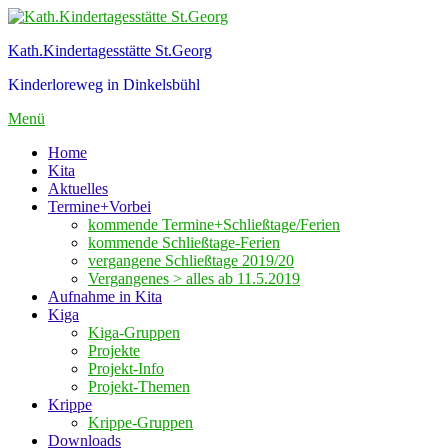
Zum
Inhalt
Kath.Kindertagesstätte St.Georg
springen
Kinderloreweg in Dinkelsbühl
Menü
Home
Kita
Aktuelles
Termine+Vorbei
kommende Termine+Schließtage/Ferien
kommende Schließtage-Ferien
vergangene Schließtage 2019/20
Vergangenes > alles ab 11.5.2019
Aufnahme in Kita
Kiga
Kiga-Gruppen
Projekte
Projekt-Info
Projekt-Themen
Krippe
Krippe-Gruppen
Downloads