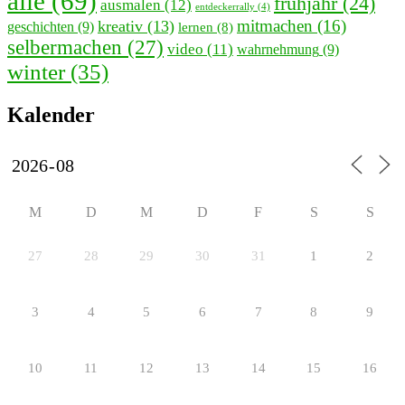
alle
(69)
frühjahr
(24)
ausmalen
(12)
entdeckerrally
(4)
mitmachen
(16)
kreativ
(13)
geschichten
(9)
lernen
(8)
selbermachen
(27)
video
(11)
wahrnehmung
(9)
winter
(35)
Kalender
M
D
M
D
F
S
S
27
28
29
30
31
1
2
3
4
5
6
7
8
9
10
11
12
13
14
15
16