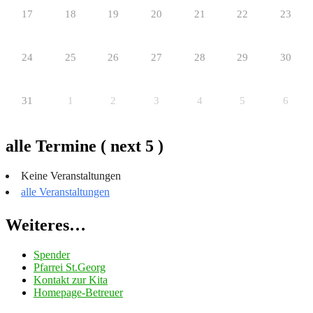
17
18
19
20
21
22
23
24
25
26
27
28
29
30
31
1
2
3
4
5
6
alle Termine ( next 5 )
Keine Veranstaltungen
alle Veranstaltungen
Weiteres…
Spender
Pfarrei St.Georg
Kontakt zur Kita
Homepage-Betreuer