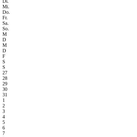
Di.
Mi.
Do.
Fr.
Sa.
So.
M
D
M
D
F
S
S
27
28
29
30
31
1
2
3
4
5
6
7