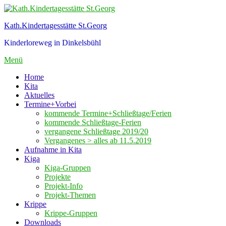
Zum
Inhalt
Kath.Kindertagesstätte St.Georg
springen
Kinderloreweg in Dinkelsbühl
Menü
Home
Kita
Aktuelles
Termine+Vorbei
kommende Termine+Schließtage/Ferien
kommende Schließtage-Ferien
vergangene Schließtage 2019/20
Vergangenes > alles ab 11.5.2019
Aufnahme in Kita
Kiga
Kiga-Gruppen
Projekte
Projekt-Info
Projekt-Themen
Krippe
Krippe-Gruppen
Downloads