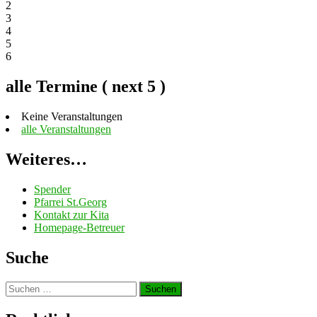
2
3
4
5
6
alle Termine ( next 5 )
Keine Veranstaltungen
alle Veranstaltungen
Weiteres…
Spender
Pfarrei St.Georg
Kontakt zur Kita
Homepage-Betreuer
Suche
Suchen
nach: