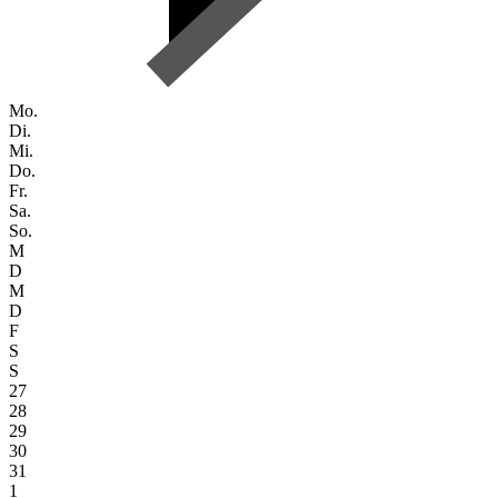
Mo.
Di.
Mi.
Do.
Fr.
Sa.
So.
M
D
M
D
F
S
S
27
28
29
30
31
1