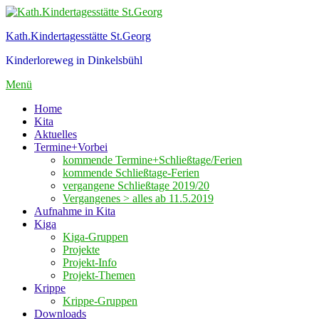
Zum
Inhalt
Kath.Kindertagesstätte St.Georg
springen
Kinderloreweg in Dinkelsbühl
Menü
Home
Kita
Aktuelles
Termine+Vorbei
kommende Termine+Schließtage/Ferien
kommende Schließtage-Ferien
vergangene Schließtage 2019/20
Vergangenes > alles ab 11.5.2019
Aufnahme in Kita
Kiga
Kiga-Gruppen
Projekte
Projekt-Info
Projekt-Themen
Krippe
Krippe-Gruppen
Downloads