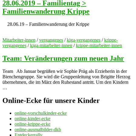
28.06.2019 – Familientag >
Familienwanderung Krippe
28.06.19 – Familienwanderung der Krippe
Mitarbeiter-innen
/
vergangenes
/
kiga-vergangenes
/
krippe-
vergangenes
/
kiga-mitarbeiter-innen
/
krippe-mitarbeiter-innen
Team: Veränderungen zum neuen Jahr
Team Ab Januar begrüßen wir Sophie Präg als Erzieherin in der
Bienchengruppe. Sie wird die Gruppenleitung von Brigitte Herzog
übernehmen, die im März den Ruhestand antritt. Um den Kindern
…
Online-Ecke für unsere Kinder
online-vorschulkinder-ecke
online-kinder-ecke
online-krippe-ecke
online-ausmalbilder-dkb
Entdeckerrally