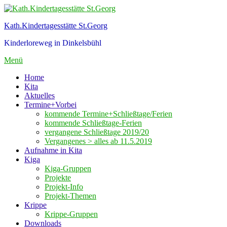
Zum
Inhalt
Kath.Kindertagesstätte St.Georg
springen
Kinderloreweg in Dinkelsbühl
Menü
Home
Kita
Aktuelles
Termine+Vorbei
kommende Termine+Schließtage/Ferien
kommende Schließtage-Ferien
vergangene Schließtage 2019/20
Vergangenes > alles ab 11.5.2019
Aufnahme in Kita
Kiga
Kiga-Gruppen
Projekte
Projekt-Info
Projekt-Themen
Krippe
Krippe-Gruppen
Downloads