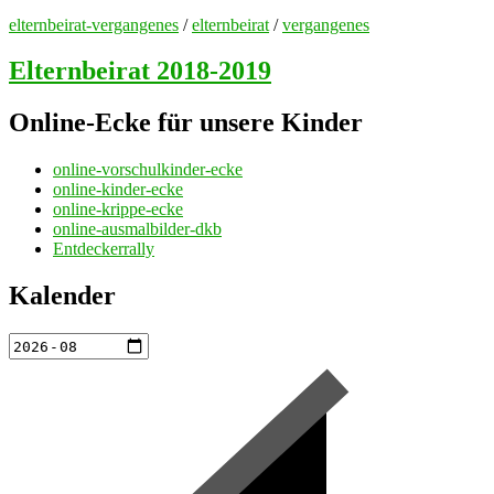
elternbeirat-vergangenes
/
elternbeirat
/
vergangenes
Elternbeirat 2018-2019
Online-Ecke für unsere Kinder
online-vorschulkinder-ecke
online-kinder-ecke
online-krippe-ecke
online-ausmalbilder-dkb
Entdeckerrally
Kalender