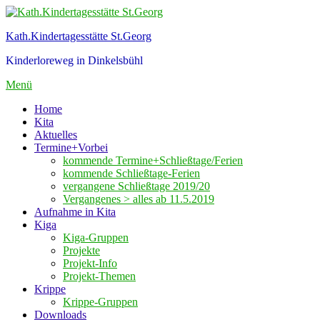
Zum
Inhalt
Kath.Kindertagesstätte St.Georg
springen
Kinderloreweg in Dinkelsbühl
Menü
Home
Kita
Aktuelles
Termine+Vorbei
kommende Termine+Schließtage/Ferien
kommende Schließtage-Ferien
vergangene Schließtage 2019/20
Vergangenes > alles ab 11.5.2019
Aufnahme in Kita
Kiga
Kiga-Gruppen
Projekte
Projekt-Info
Projekt-Themen
Krippe
Krippe-Gruppen
Downloads