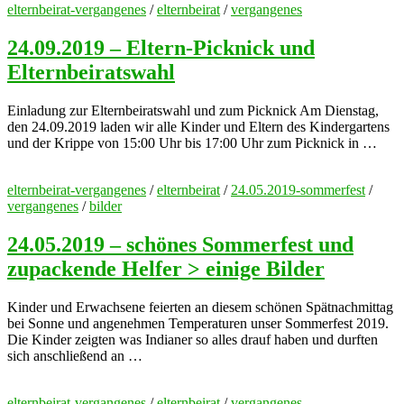
elternbeirat-vergangenes
/
elternbeirat
/
vergangenes
24.09.2019 – Eltern-Picknick und
Elternbeiratswahl
Einladung zur Elternbeiratswahl und zum Picknick Am Dienstag,
den 24.09.2019 laden wir alle Kinder und Eltern des Kindergartens
und der Krippe von 15:00 Uhr bis 17:00 Uhr zum Picknick in …
elternbeirat-vergangenes
/
elternbeirat
/
24.05.2019-sommerfest
/
vergangenes
/
bilder
24.05.2019 – schönes Sommerfest und
zupackende Helfer > einige Bilder
Kinder und Erwachsene feierten an diesem schönen Spätnachmittag
bei Sonne und angenehmen Temperaturen unser Sommerfest 2019.
Die Kinder zeigten was Indianer so alles drauf haben und durften
sich anschließend an …
elternbeirat-vergangenes
/
elternbeirat
/
vergangenes