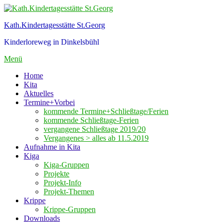
Zum
Inhalt
Kath.Kindertagesstätte St.Georg
springen
Kinderloreweg in Dinkelsbühl
Menü
Home
Kita
Aktuelles
Termine+Vorbei
kommende Termine+Schließtage/Ferien
kommende Schließtage-Ferien
vergangene Schließtage 2019/20
Vergangenes > alles ab 11.5.2019
Aufnahme in Kita
Kiga
Kiga-Gruppen
Projekte
Projekt-Info
Projekt-Themen
Krippe
Krippe-Gruppen
Downloads