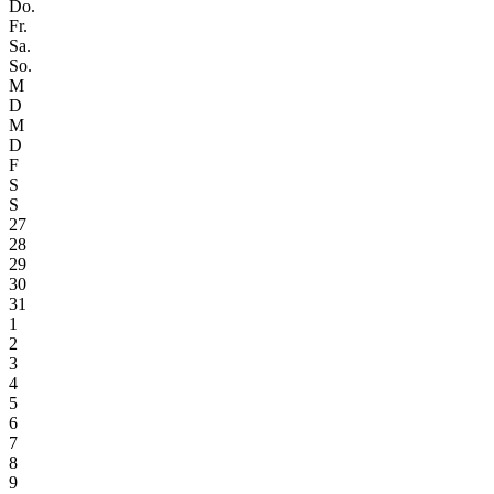
Do.
Fr.
Sa.
So.
M
D
M
D
F
S
S
27
28
29
30
31
1
2
3
4
5
6
7
8
9