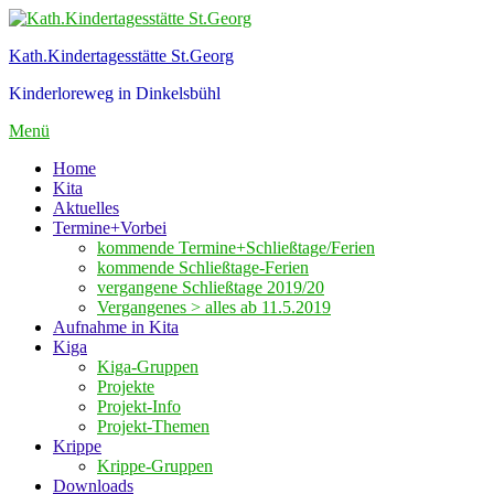
Zum
Inhalt
Kath.Kindertagesstätte St.Georg
springen
Kinderloreweg in Dinkelsbühl
Menü
Home
Kita
Aktuelles
Termine+Vorbei
kommende Termine+Schließtage/Ferien
kommende Schließtage-Ferien
vergangene Schließtage 2019/20
Vergangenes > alles ab 11.5.2019
Aufnahme in Kita
Kiga
Kiga-Gruppen
Projekte
Projekt-Info
Projekt-Themen
Krippe
Krippe-Gruppen
Downloads