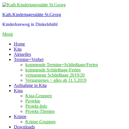
Zum
Inhalt
Kath.Kindertagesstätte St.Georg
springen
Kinderloreweg in Dinkelsbühl
Menü
Home
Kita
Aktuelles
Termine+Vorbei
kommende Termine+Schließtage/Ferien
kommende Schließtage-Ferien
vergangene Schließtage 2019/20
Vergangenes > alles ab 11.5.2019
Aufnahme in Kita
Kiga
Kiga-Gruppen
Projekte
Projekt-Info
Projekt-Themen
Krippe
Krippe-Gruppen
Downloads