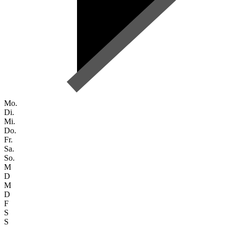
Mo.
Di.
Mi.
Do.
Fr.
Sa.
So.
M
D
M
D
F
S
S