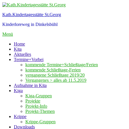
Zum
Inhalt
Kath.Kindertagesstätte St.Georg
springen
Kinderloreweg in Dinkelsbühl
Menü
Home
Kita
Aktuelles
Termine+Vorbei
kommende Termine+Schließtage/Ferien
kommende Schließtage-Ferien
vergangene Schließtage 2019/20
Vergangenes > alles ab 11.5.2019
Aufnahme in Kita
Kiga
Kiga-Gruppen
Projekte
Projekt-Info
Projekt-Themen
Krippe
Krippe-Gruppen
Downloads