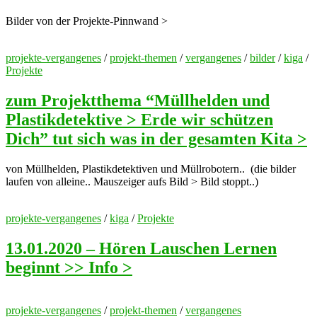
Bilder von der Projekte-Pinnwand >
projekte-vergangenes
/
projekt-themen
/
vergangenes
/
bilder
/
kiga
/
Projekte
zum Projektthema “Müllhelden und
Plastikdetektive > Erde wir schützen
Dich” tut sich was in der gesamten Kita >
von Müllhelden, Plastikdetektiven und Müllrobotern.. (die bilder
laufen von alleine.. Mauszeiger aufs Bild > Bild stoppt..)
projekte-vergangenes
/
kiga
/
Projekte
13.01.2020 – Hören Lauschen Lernen
beginnt >> Info >
projekte-vergangenes
/
projekt-themen
/
vergangenes