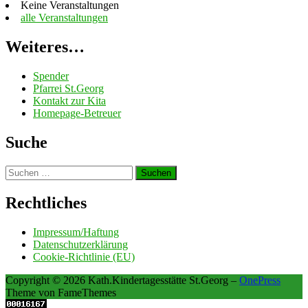
Keine Veranstaltungen
alle Veranstaltungen
Weiteres…
Spender
Pfarrei St.Georg
Kontakt zur Kita
Homepage-Betreuer
Suche
Suchen
nach:
Rechtliches
Impressum/Haftung
Datenschutzerklärung
Cookie-Richtlinie (EU)
Copyright © 2026 Kath.Kindertagesstätte St.Georg
–
OnePress
Theme von FameThemes