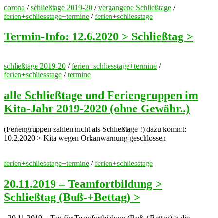
corona
/
schließtage 2019-20
/
vergangene Schließtage
/
ferien+schliesstage+termine
/
ferien+schliesstage
Termin-Info: 12.6.2020 > Schließtag >
schließtage 2019-20
/
ferien+schliesstage+termine
/
ferien+schliesstage
/
termine
alle Schließtage und Feriengruppen im
Kita-Jahr 2019-2020 (ohne Gewähr..)
(Feriengruppen zählen nicht als Schließtage !) dazu kommt:
10.2.2020 > Kita wegen Orkanwarnung geschlossen
ferien+schliesstage+termine
/
ferien+schliesstage
20.11.2019 – Teamfortbildung >
Schließtag (Buß-+Bettag) >
20.11.2019 – Tag für Teamfortbildung (Buß-+Bettag) > die