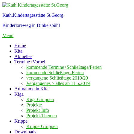
Zum
Inhalt
Kath.Kindertagesstätte St.Georg
springen
Kinderloreweg in Dinkelsbühl
Menü
Home
Kita
Aktuelles
Termine+Vorbei
kommende Termine+Schließtage/Ferien
kommende Schließtage-Ferien
vergangene Schließtage 2019/20
Vergangenes > alles ab 11.5.2019
Aufnahme in Kita
Kiga
Kiga-Gruppen
Projekte
Projekt-Info
Projekt-Themen
Krippe
Krippe-Gruppen
Downloads