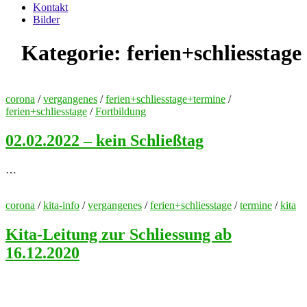
Kontakt
Bilder
Kategorie:
ferien+schliesstage
corona
/
vergangenes
/
ferien+schliesstage+termine
/
ferien+schliesstage
/
Fortbildung
02.02.2022 – kein Schließtag
…
corona
/
kita-info
/
vergangenes
/
ferien+schliesstage
/
termine
/
kita
Kita-Leitung zur Schliessung ab
16.12.2020