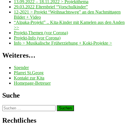
13.09.2022 – 18.11.2022 > Projektthema
29.03.2022 Elternbrief “Vorschulkinder”
12-2021 > Projekt “Weihnachtsweg” an den Nachmittagen
Bilder + Video
“Alpaka-Projekt” .. Kita-Kinder mit Kamelen aus den Anden
>>
Projekt-Themen (vor Corona)
Projekt-Info (vor Corona)
Info > Musikalische Früherziehung + Koki-Projekte >
Weiteres…
Spender
Pfarrei St.Georg
Kontakt zur Kita
Homepage-Betreuer
Suche
Suchen
nach:
Rechtliches