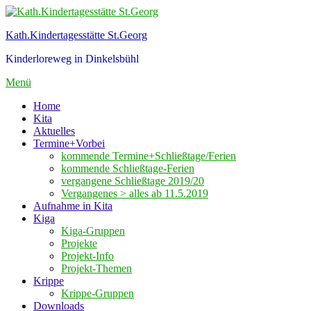
Zum
Inhalt
Kath.Kindertagesstätte St.Georg
springen
Kinderloreweg in Dinkelsbühl
Menü
Home
Kita
Aktuelles
Termine+Vorbei
kommende Termine+Schließtage/Ferien
kommende Schließtage-Ferien
vergangene Schließtage 2019/20
Vergangenes > alles ab 11.5.2019
Aufnahme in Kita
Kiga
Kiga-Gruppen
Projekte
Projekt-Info
Projekt-Themen
Krippe
Krippe-Gruppen
Downloads