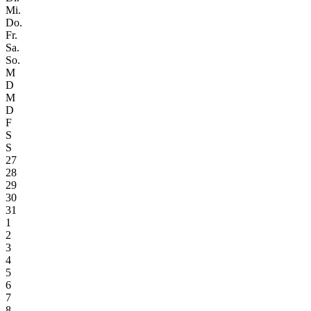
Mi.
Do.
Fr.
Sa.
So.
M
D
M
D
F
S
S
27
28
29
30
31
1
2
3
4
5
6
7
8