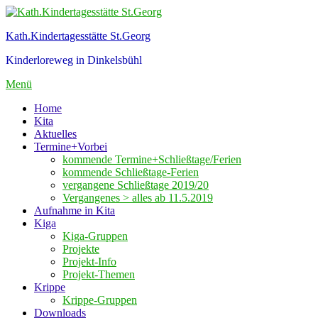
Zum
Inhalt
Kath.Kindertagesstätte St.Georg
springen
Kinderloreweg in Dinkelsbühl
Menü
Home
Kita
Aktuelles
Termine+Vorbei
kommende Termine+Schließtage/Ferien
kommende Schließtage-Ferien
vergangene Schließtage 2019/20
Vergangenes > alles ab 11.5.2019
Aufnahme in Kita
Kiga
Kiga-Gruppen
Projekte
Projekt-Info
Projekt-Themen
Krippe
Krippe-Gruppen
Downloads