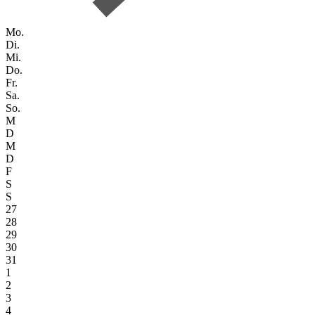
Mo.
Di.
Mi.
Do.
Fr.
Sa.
So.
M
D
M
D
F
S
S
27
28
29
30
31
1
2
3
4