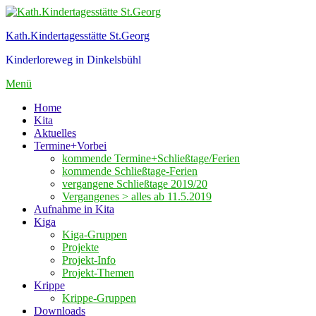
Zum
Inhalt
Kath.Kindertagesstätte St.Georg
springen
Kinderloreweg in Dinkelsbühl
Menü
Home
Kita
Aktuelles
Termine+Vorbei
kommende Termine+Schließtage/Ferien
kommende Schließtage-Ferien
vergangene Schließtage 2019/20
Vergangenes > alles ab 11.5.2019
Aufnahme in Kita
Kiga
Kiga-Gruppen
Projekte
Projekt-Info
Projekt-Themen
Krippe
Krippe-Gruppen
Downloads