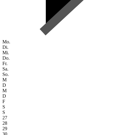
Mo.
Di.
Mi.
Do.
Fr.
Sa.
So.
M
D
M
D
F
S
S
27
28
29
30