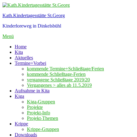
Zum
Inhalt
Kath.Kindertagesstätte St.Georg
springen
Kinderloreweg in Dinkelsbühl
Menü
Home
Kita
Aktuelles
Termine+Vorbei
kommende Termine+Schließtage/Ferien
kommende Schließtage-Ferien
vergangene Schließtage 2019/20
Vergangenes > alles ab 11.5.2019
Aufnahme in Kita
Kiga
Kiga-Gruppen
Projekte
Projekt-Info
Projekt-Themen
Krippe
Krippe-Gruppen
Downloads