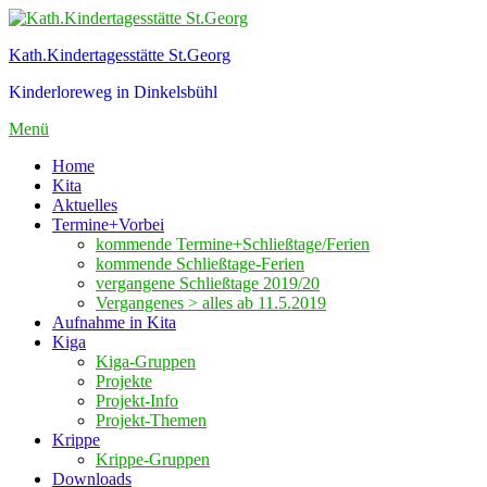
Zum
Inhalt
Kath.Kindertagesstätte St.Georg
springen
Kinderloreweg in Dinkelsbühl
Menü
Home
Kita
Aktuelles
Termine+Vorbei
kommende Termine+Schließtage/Ferien
kommende Schließtage-Ferien
vergangene Schließtage 2019/20
Vergangenes > alles ab 11.5.2019
Aufnahme in Kita
Kiga
Kiga-Gruppen
Projekte
Projekt-Info
Projekt-Themen
Krippe
Krippe-Gruppen
Downloads