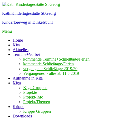
Zum
Inhalt
Kath.Kindertagesstätte St.Georg
springen
Kinderloreweg in Dinkelsbühl
Menü
Home
Kita
Aktuelles
Termine+Vorbei
kommende Termine+Schließtage/Ferien
kommende Schließtage-Ferien
vergangene Schließtage 2019/20
Vergangenes > alles ab 11.5.2019
Aufnahme in Kita
Kiga
Kiga-Gruppen
Projekte
Projekt-Info
Projekt-Themen
Krippe
Krippe-Gruppen
Downloads