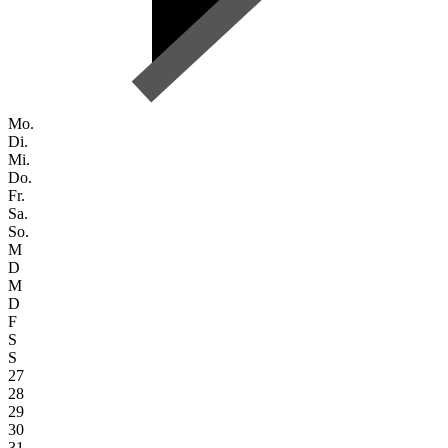
Mo.
Di.
Mi.
Do.
Fr.
Sa.
So.
M
D
M
D
F
S
S
27
28
29
30
31