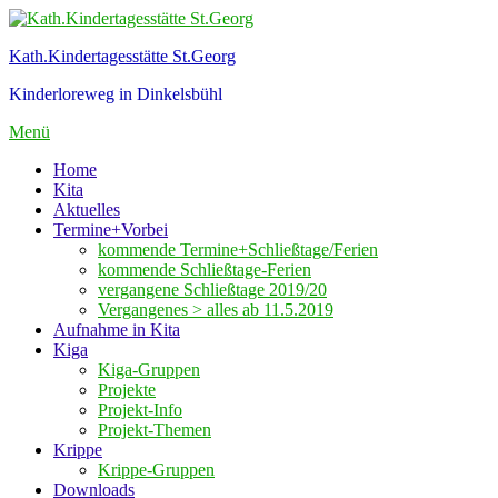
Zum
Inhalt
Kath.Kindertagesstätte St.Georg
springen
Kinderloreweg in Dinkelsbühl
Menü
Home
Kita
Aktuelles
Termine+Vorbei
kommende Termine+Schließtage/Ferien
kommende Schließtage-Ferien
vergangene Schließtage 2019/20
Vergangenes > alles ab 11.5.2019
Aufnahme in Kita
Kiga
Kiga-Gruppen
Projekte
Projekt-Info
Projekt-Themen
Krippe
Krippe-Gruppen
Downloads