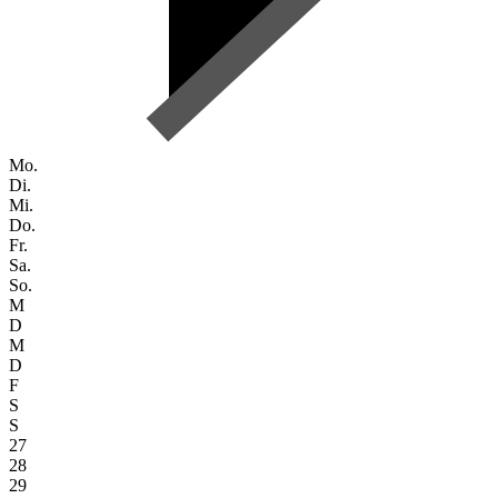
Mo.
Di.
Mi.
Do.
Fr.
Sa.
So.
M
D
M
D
F
S
S
27
28
29