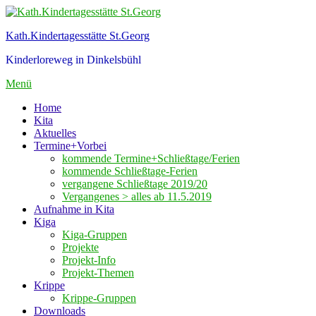
Zum
Inhalt
Kath.Kindertagesstätte St.Georg
springen
Kinderloreweg in Dinkelsbühl
Menü
Home
Kita
Aktuelles
Termine+Vorbei
kommende Termine+Schließtage/Ferien
kommende Schließtage-Ferien
vergangene Schließtage 2019/20
Vergangenes > alles ab 11.5.2019
Aufnahme in Kita
Kiga
Kiga-Gruppen
Projekte
Projekt-Info
Projekt-Themen
Krippe
Krippe-Gruppen
Downloads