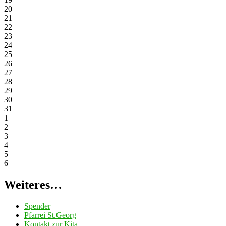
20
21
22
23
24
25
26
27
28
29
30
31
1
2
3
4
5
6
Weiteres…
Spender
Pfarrei St.Georg
Kontakt zur Kita