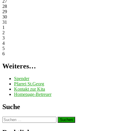
27
28
29
30
31
1
2
3
4
5
6
Weiteres…
Spender
Pfarrei St.Georg
Kontakt zur Kita
Homepage-Betreuer
Suche
Suchen
nach: