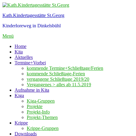
Zum
Inhalt
Kath.Kindertagesstätte St.Georg
springen
Kinderloreweg in Dinkelsbühl
Menü
Home
Kita
Aktuelles
Termine+Vorbei
kommende Termine+Schließtage/Ferien
kommende Schließtage-Ferien
vergangene Schließtage 2019/20
Vergangenes > alles ab 11.5.2019
Aufnahme in Kita
Kiga
Kiga-Gruppen
Projekte
Projekt-Info
Projekt-Themen
Krippe
Krippe-Gruppen
Downloads