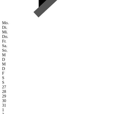
Mo.
Di.
Mi.
Do.
Fr.
Sa.
So.
M
D
M
D
F
S
S
27
28
29
30
31
1