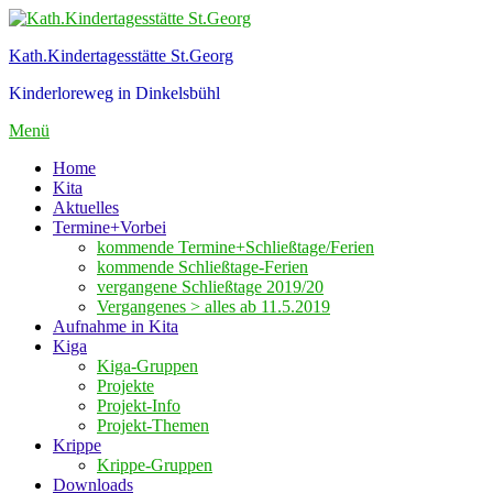
Zum
Inhalt
Kath.Kindertagesstätte St.Georg
springen
Kinderloreweg in Dinkelsbühl
Menü
Home
Kita
Aktuelles
Termine+Vorbei
kommende Termine+Schließtage/Ferien
kommende Schließtage-Ferien
vergangene Schließtage 2019/20
Vergangenes > alles ab 11.5.2019
Aufnahme in Kita
Kiga
Kiga-Gruppen
Projekte
Projekt-Info
Projekt-Themen
Krippe
Krippe-Gruppen
Downloads