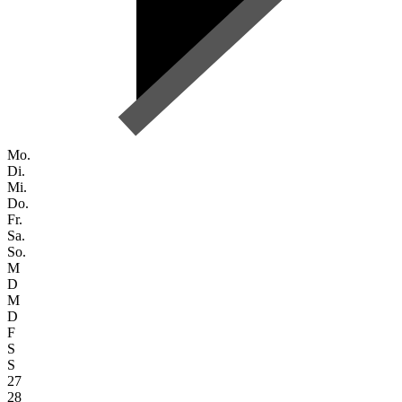
Mo.
Di.
Mi.
Do.
Fr.
Sa.
So.
M
D
M
D
F
S
S
27
28