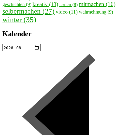
mitmachen
(16)
kreativ
(13)
geschichten
(9)
lernen
(8)
selbermachen
(27)
video
(11)
wahrnehmung
(9)
winter
(35)
Kalender