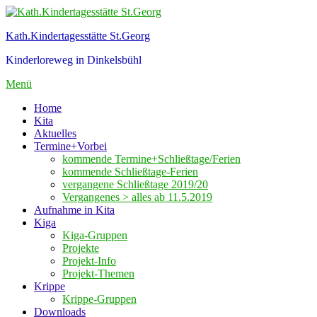
Zum
Inhalt
Kath.Kindertagesstätte St.Georg
springen
Kinderloreweg in Dinkelsbühl
Menü
Home
Kita
Aktuelles
Termine+Vorbei
kommende Termine+Schließtage/Ferien
kommende Schließtage-Ferien
vergangene Schließtage 2019/20
Vergangenes > alles ab 11.5.2019
Aufnahme in Kita
Kiga
Kiga-Gruppen
Projekte
Projekt-Info
Projekt-Themen
Krippe
Krippe-Gruppen
Downloads