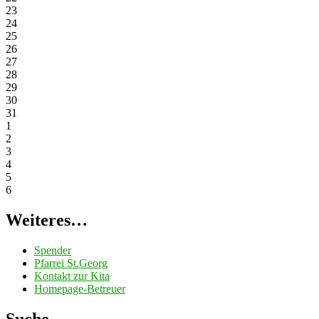
23
24
25
26
27
28
29
30
31
1
2
3
4
5
6
Weiteres…
Spender
Pfarrei St.Georg
Kontakt zur Kita
Homepage-Betreuer
Suche