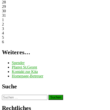
28
29
30
31
1
2
3
4
5
6
Weiteres…
Spender
Pfarrei St.Georg
Kontakt zur Kita
Homepage-Betreuer
Suche
Suchen
nach:
Rechtliches