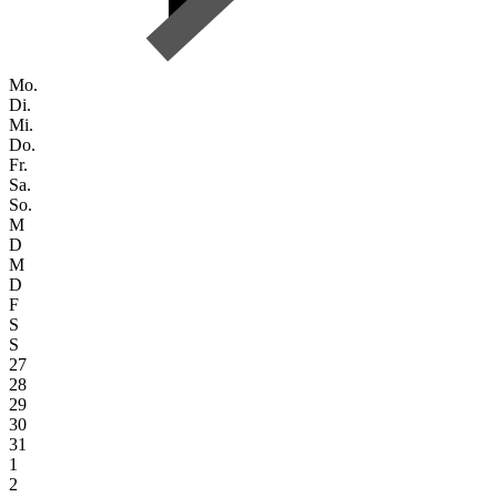
Mo.
Di.
Mi.
Do.
Fr.
Sa.
So.
M
D
M
D
F
S
S
27
28
29
30
31
1
2