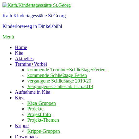
Zum
Inhalt
Kath.Kindertagesstätte St.Georg
springen
Kinderloreweg in Dinkelsbühl
Menü
Home
Kita
Aktuelles
Termine+Vorbei
kommende Termine+Schließtage/Ferien
kommende Schließtage-Ferien
vergangene Schließtage 2019/20
Vergangenes > alles ab 11.5.2019
Aufnahme in Kita
Kiga
Kiga-Gruppen
Projekte
Projekt-Info
Projekt-Themen
Krippe
Krippe-Gruppen
Downloads