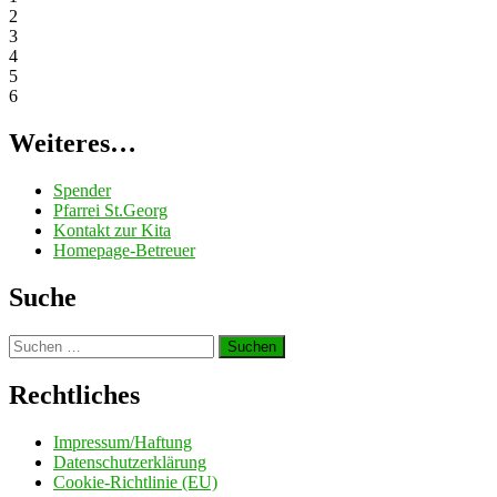
2
3
4
5
6
Weiteres…
Spender
Pfarrei St.Georg
Kontakt zur Kita
Homepage-Betreuer
Suche
Suchen
nach:
Rechtliches
Impressum/Haftung
Datenschutzerklärung
Cookie-Richtlinie (EU)