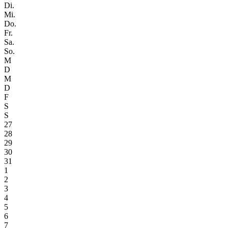
Di.
Mi.
Do.
Fr.
Sa.
So.
M
D
M
D
F
S
S
27
28
29
30
31
1
2
3
4
5
6
7