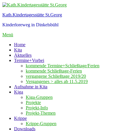
Zum
Inhalt
Kath.Kindertagesstätte St.Georg
springen
Kinderloreweg in Dinkelsbühl
Menü
Home
Kita
Aktuelles
Termine+Vorbei
kommende Termine+Schließtage/Ferien
kommende Schließtage-Ferien
vergangene Schließtage 2019/20
Vergangenes > alles ab 11.5.2019
Aufnahme in Kita
Kiga
Kiga-Gruppen
Projekte
Projekt-Info
Projekt-Themen
Krippe
Krippe-Gruppen
Downloads