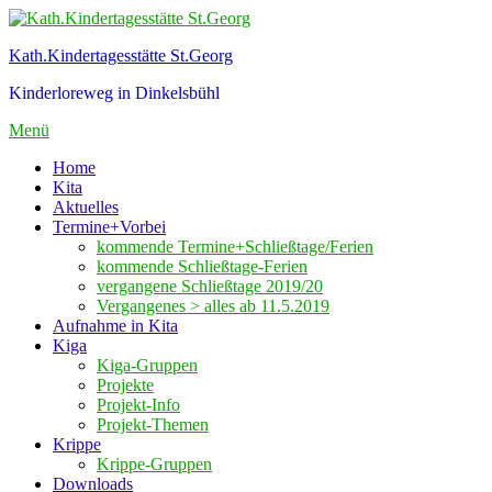
Zum
Inhalt
Kath.Kindertagesstätte St.Georg
springen
Kinderloreweg in Dinkelsbühl
Menü
Home
Kita
Aktuelles
Termine+Vorbei
kommende Termine+Schließtage/Ferien
kommende Schließtage-Ferien
vergangene Schließtage 2019/20
Vergangenes > alles ab 11.5.2019
Aufnahme in Kita
Kiga
Kiga-Gruppen
Projekte
Projekt-Info
Projekt-Themen
Krippe
Krippe-Gruppen
Downloads