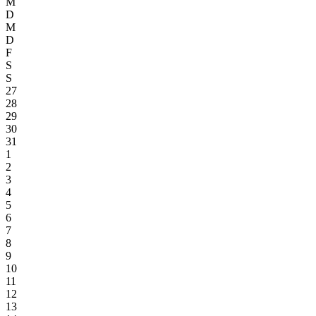
M
D
M
D
F
S
S
27
28
29
30
31
1
2
3
4
5
6
7
8
9
10
11
12
13