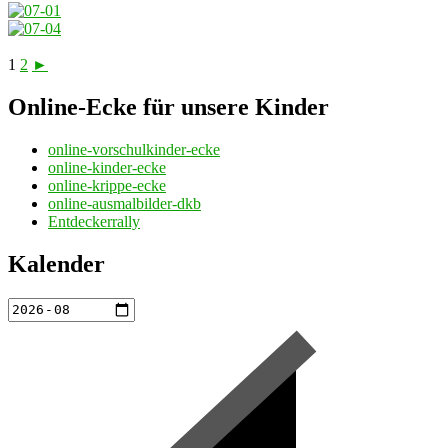
1
2
►
Online-Ecke für unsere Kinder
online-vorschulkinder-ecke
online-kinder-ecke
online-krippe-ecke
online-ausmalbilder-dkb
Entdeckerrally
Kalender