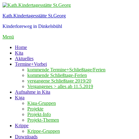
Zum
Inhalt
Kath.Kindertagesstätte St.Georg
springen
Kinderloreweg in Dinkelsbühl
Menü
Home
Kita
Aktuelles
Termine+Vorbei
kommende Termine+Schließtage/Ferien
kommende Schließtage-Ferien
vergangene Schließtage 2019/20
Vergangenes > alles ab 11.5.2019
Aufnahme in Kita
Kiga
Kiga-Gruppen
Projekte
Projekt-Info
Projekt-Themen
Krippe
Krippe-Gruppen
Downloads