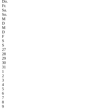
Do.
Fr.
Sa.
So.
M
D
M
D
F
S
S
27
28
29
30
31
1
2
3
4
5
6
7
8
9