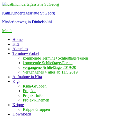
Zum
Inhalt
Kath.Kindertagesstätte St.Georg
springen
Kinderloreweg in Dinkelsbühl
Menü
Home
Kita
Aktuelles
Termine+Vorbei
kommende Termine+Schließtage/Ferien
kommende Schließtage-Ferien
vergangene Schließtage 2019/20
Vergangenes > alles ab 11.5.2019
Aufnahme in Kita
Kiga
Kiga-Gruppen
Projekte
Projekt-Info
Projekt-Themen
Krippe
Krippe-Gruppen
Downloads