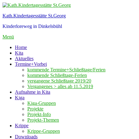
Zum
Inhalt
Kath.Kindertagesstätte St.Georg
springen
Kinderloreweg in Dinkelsbühl
Menü
Home
Kita
Aktuelles
Termine+Vorbei
kommende Termine+Schließtage/Ferien
kommende Schließtage-Ferien
vergangene Schließtage 2019/20
Vergangenes > alles ab 11.5.2019
Aufnahme in Kita
Kiga
Kiga-Gruppen
Projekte
Projekt-Info
Projekt-Themen
Krippe
Krippe-Gruppen
Downloads