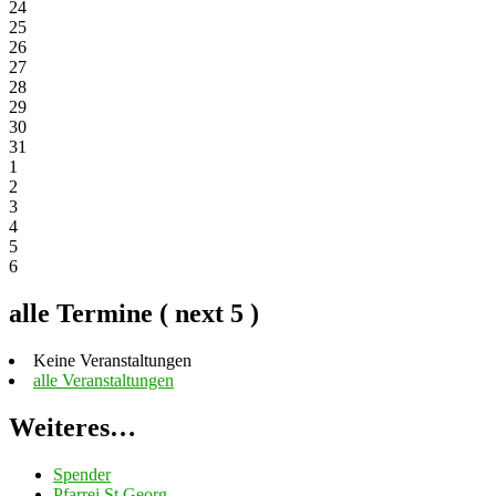
24
25
26
27
28
29
30
31
1
2
3
4
5
6
alle Termine ( next 5 )
Keine Veranstaltungen
alle Veranstaltungen
Weiteres…
Spender
Pfarrei St.Georg