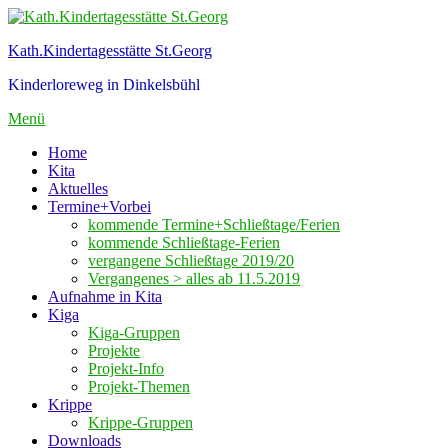
Zum
Inhalt
Kath.Kindertagesstätte St.Georg
springen
Kinderloreweg in Dinkelsbühl
Menü
Home
Kita
Aktuelles
Termine+Vorbei
kommende Termine+Schließtage/Ferien
kommende Schließtage-Ferien
vergangene Schließtage 2019/20
Vergangenes > alles ab 11.5.2019
Aufnahme in Kita
Kiga
Kiga-Gruppen
Projekte
Projekt-Info
Projekt-Themen
Krippe
Krippe-Gruppen
Downloads