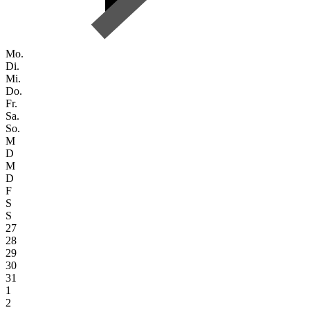
Mo.
Di.
Mi.
Do.
Fr.
Sa.
So.
M
D
M
D
F
S
S
27
28
29
30
31
1
2