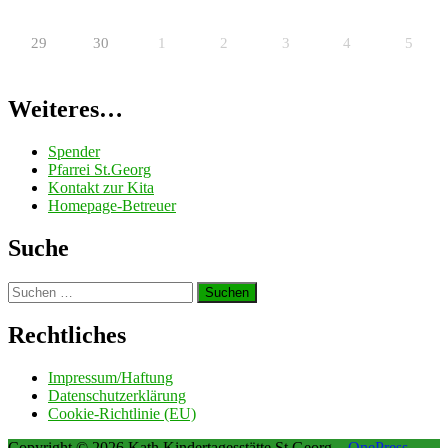
29
30
1
2
3
4
5
Weiteres…
Spender
Pfarrei St.Georg
Kontakt zur Kita
Homepage-Betreuer
Suche
Suchen
nach:
Rechtliches
Impressum/Haftung
Datenschutzerklärung
Cookie-Richtlinie (EU)
Copyright © 2026 Kath.Kindertagesstätte St.Georg
–
OnePress