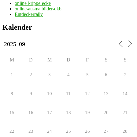
online-krippe-ecke
online-ausmalbilder-dkb
Entdeckerrally
Kalender
M
D
M
D
F
S
S
1
2
3
4
5
6
7
8
9
10
11
12
13
14
15
16
17
18
19
20
21
22
23
24
25
26
27
28