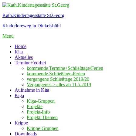
Zum
Inhalt
Kath.Kindertagesstätte St.Georg
springen
Kinderloreweg in Dinkelsbühl
Menü
Home
Kita
Aktuelles
Termine+Vorbei
kommende Termine+Schließtage/Ferien
kommende Schließtage-Ferien
vergangene Schließtage 2019/20
Vergangenes > alles ab 11.5.2019
Aufnahme in Kita
Kiga
Kiga-Gruppen
Projekte
Projekt-Info
Projekt-Themen
Krippe
Krippe-Gruppen
Downloads