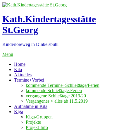
Zum
Inhalt
springen
Kath.Kindertagesstätte
St.Georg
Kinderloreweg in Dinkelsbühl
Menü
Home
Kita
Aktuelles
Termine+Vorbei
kommende Termine+Schließtage/Ferien
kommende Schließtage-Ferien
vergangene Schließtage 2019/20
Vergangenes > alles ab 11.5.2019
Aufnahme in Kita
Kiga
Kiga-Gruppen
Projekte
Projekt-Info